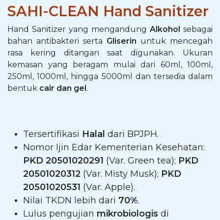
SAHI-CLEAN Hand Sanitizer
Hand Sanitizer yang mengandung
Alkohol
sebagai
bahan antibakteri serta
Gliserin
untuk mencegah
rasa kering ditangan saat digunakan. Ukuran
kemasan yang beragam mulai dari 60ml, 100ml,
250ml, 1000ml, hingga 5000ml dan tersedia dalam
bentuk
cair dan gel
.
Tersertifikasi
Halal
dari BPJPH.
Nomor Ijin Edar Kementerian Kesehatan:
PKD 20501020291
(Var. Green tea);
PKD
20501020312
(Var. Misty Musk);
PKD
20501020531
(Var. Apple).
Nilai TKDN lebih dari
70%
.
Lulus pengujian
mikrobiologis
di